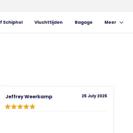
f Schiphol
Vluchttijden
Bagage
Meer
Toon uitklap 
Jeffrey Weerkamp
26 July 2026